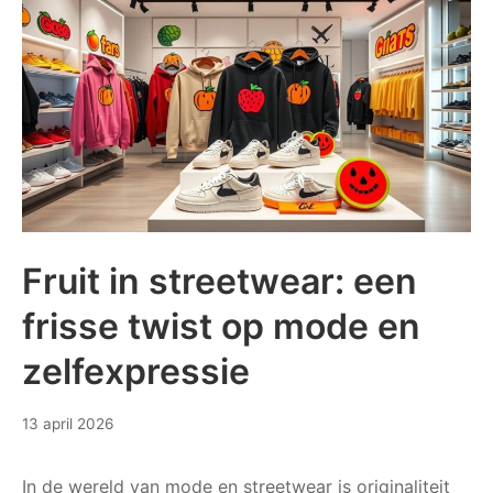
ons
dagelijks
leven
en
hun
toekomst
Fruit in streetwear: een
frisse twist op mode en
zelfexpressie
28
13 april 2026
april
2026
In de wereld van mode en streetwear is originaliteit