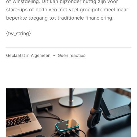
of winstdeling. Dit kan bijzonder nuttig zijn voor
start-ups of bedrijven met veel groeipotentieel maar
beperkte toegang tot traditionele financiering.
{tw_string}
op
Geplaatst in
Algemeen
•
Geen reacties
Financieringsopties
voor
bedrijven:
leningen,
kredieten
en
meer