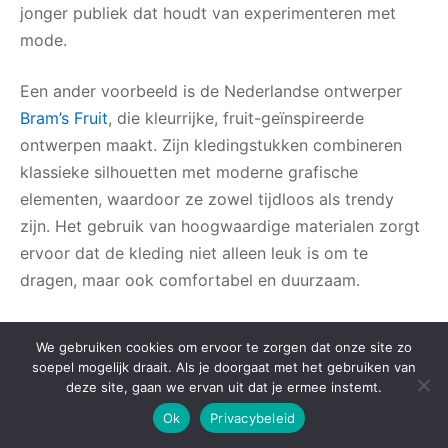
jonger publiek dat houdt van experimenteren met
mode.
Een ander voorbeeld is de Nederlandse ontwerper
Bram’s Fruit
, die kleurrijke, fruit-geïnspireerde
ontwerpen maakt. Zijn kledingstukken combineren
klassieke silhouetten met moderne grafische
elementen, waardoor ze zowel tijdloos als trendy
zijn. Het gebruik van hoogwaardige materialen zorgt
ervoor dat de kleding niet alleen leuk is om te
dragen, maar ook comfortabel en duurzaam.
Waarom het werkt in de streetwear-
We gebruiken cookies om ervoor te zorgen dat onze site zo
scene
soepel mogelijk draait. Als je doorgaat met het gebruiken van
deze site, gaan we ervan uit dat je ermee instemt.
Ok
Privacybeleid
Streetwear draait om zelfexpressie en het uitdagen