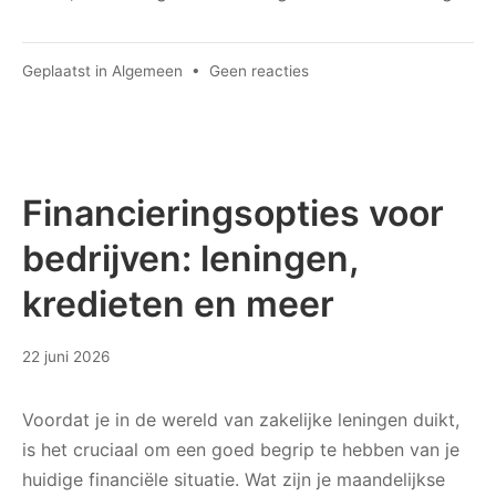
op
Geplaatst in
Algemeen
•
Geen reacties
Verzeker
je
motor
snel
en
Financieringsopties voor
eenvoudig
bedrijven: leningen,
online
bij
kredieten en meer
combi
motors
30
22 juni 2026
juni
2026
Voordat je in de wereld van zakelijke leningen duikt,
is het cruciaal om een goed begrip te hebben van je
huidige financiële situatie. Wat zijn je maandelijkse