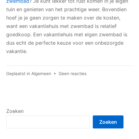
zwembad
? Je kunt lekker tot rust komen in je eigen
tuin en genieten van het prachtige weer. Bovendien
hoef je je geen zorgen te maken over de kosten,
want een vakantiehuis met zwembad is relatief
goedkoop. Een vakantiehuis met eigen zwembad is
dus echt de perfecte keuze voor een onbezorgde
vakantie.
op
Geplaatst in
Algemeen
•
Geen reacties
De
ideale
treinvakantie
door
Europa
Zoeken
Zoeken