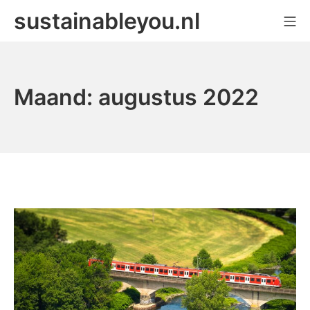
Ga
sustainableyou.nl
Mo
naar
de
inhoud
Maand:
augustus 2022