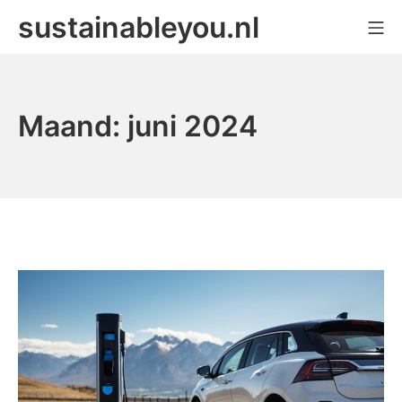
Ga
sustainableyou.nl
Mo
naar
de
inhoud
Maand:
juni 2024