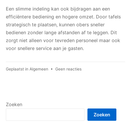
Een slimme indeling kan ook bijdragen aan een
efficiëntere bediening en hogere omzet. Door tafels
strategisch te plaatsen, kunnen obers sneller
bedienen zonder lange afstanden af te leggen. Dit
zorgt niet alleen voor tevreden personeel maar ook
voor snellere service aan je gasten.
op
Geplaatst in
Algemeen
•
Geen reacties
Kies
de
juiste
stijl
en
Zoeken
sfeer
Zoeken