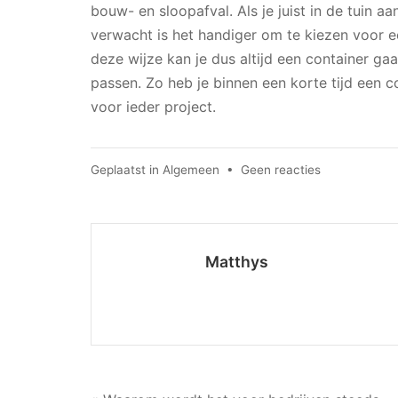
bouw- en sloopafval. Als je juist in de tuin a
verwacht is het handiger om te kiezen voor 
deze wijze kan je dus altijd een container gaa
passen. Zo heb je binnen een korte tijd een c
voor ieder project.
op
Geplaatst in
Algemeen
•
Geen reacties
Huur
een
container
voor
Matthys
jouw
afval