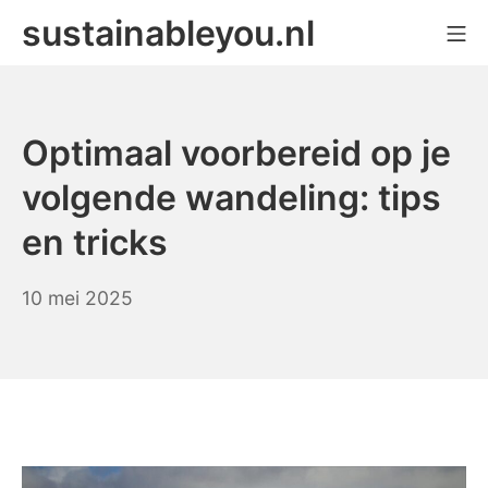
Ga
sustainableyou.nl
Mo
naar
de
inhoud
Optimaal voorbereid op je
volgende wandeling: tips
en tricks
23
10 mei 2025
juni
2025