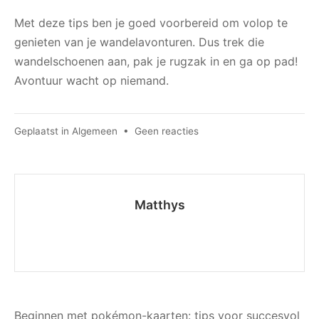
Met deze tips ben je goed voorbereid om volop te
genieten van je wandelavonturen. Dus trek die
wandelschoenen aan, pak je rugzak in en ga op pad!
Avontuur wacht op niemand.
op
Geplaatst in
Algemeen
•
Geen reacties
Optimaal
voorbereid
op
je
Matthys
volgende
wandeling:
tips
en
tricks
Bericht
Beginnen met pokémon-kaarten: tips voor succesvol