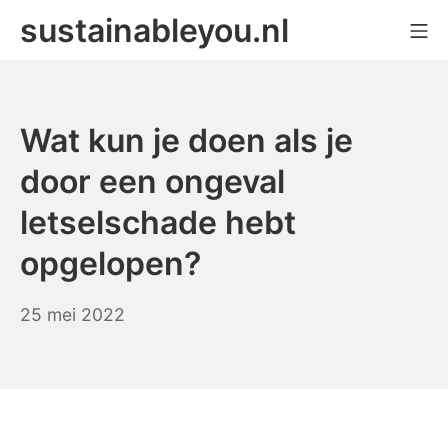
Ga
sustainableyou.nl
Mo
naar
de
inhoud
Wat kun je doen als je
door een ongeval
letselschade hebt
opgelopen?
25 mei 2022