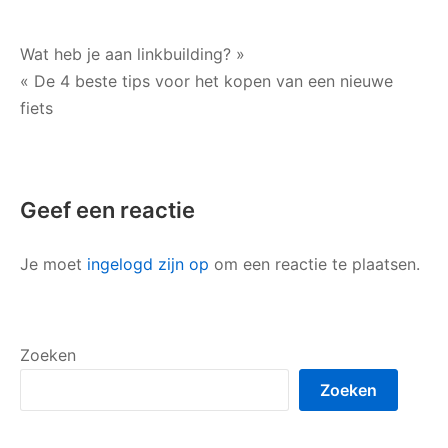
ongeval
letselschade
hebt
Bericht
Wat heb je aan linkbuilding? »
opgelopen?
« De 4 beste tips voor het kopen van een nieuwe
navigatie
fiets
Geef een reactie
Je moet
ingelogd zijn op
om een reactie te plaatsen.
Zoeken
Zoeken