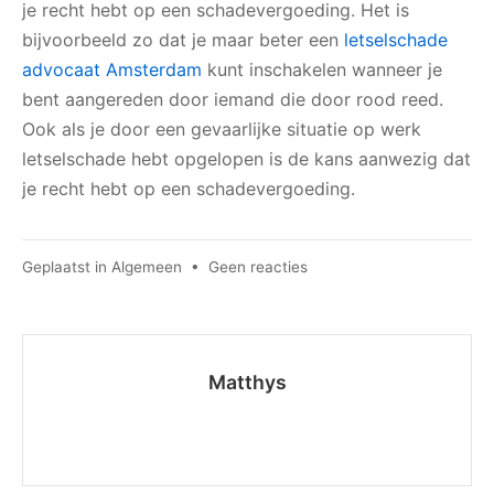
je recht hebt op een schadevergoeding. Het is
bijvoorbeeld zo dat je maar beter een
letselschade
advocaat Amsterdam
kunt inschakelen wanneer je
bent aangereden door iemand die door rood reed.
Ook als je door een gevaarlijke situatie op werk
letselschade hebt opgelopen is de kans aanwezig dat
je recht hebt op een schadevergoeding.
op
Geplaatst in
Algemeen
•
Geen reacties
Wat
kun
je
doen
Matthys
als
je
door
een